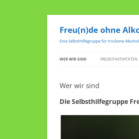
Zum
Inhalt
springen
Freu(n)de ohne Alk
Eine Selbsthilfegruppe für trockene Alkoho
WER WIR SIND
FREIZEITAKTIVITÄTEN
Wer wir sind
Die Selbsthilfegruppe Fr