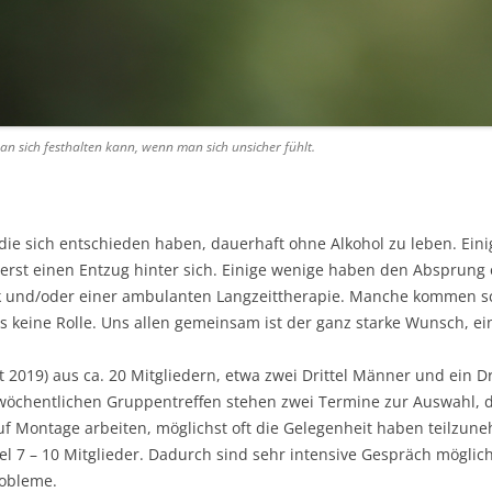
man sich festhalten kann, wenn man sich unsicher fühlt.
ie sich entschieden haben, dauerhaft ohne Alkohol zu leben. Einig
rst einen Entzug hinter sich. Einige wenige haben den Absprung o
nik und/oder einer ambulanten Langzeittherapie. Manche kommen 
les keine Rolle. Uns allen gemeinsam ist der ganz starke Wunsch, e
 2019) aus ca. 20 Mitgliedern, etwa zwei Drittel Männer und ein Dr
e wöchentlichen Gruppentreffen stehen zwei Termine zur Auswahl,
uf Montage arbeiten, möglichst oft die Gelegenheit haben teilzun
7 – 10 Mitglieder. Dadurch sind sehr intensive Gespräch mögli
obleme.