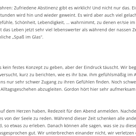
fahren: Zufriedene Abstinenz gibt es wirklich! Und nicht nur das. 
unden wird hin und wieder geweint. Es wird aber auch viel gelac
efühle, Schönheit, Lebendigkeit, … wahrnimmt, zu denen er/sie i
t das Leben jetzt sehr viel lebenswerter als während der nassen Ze
chliche „Spaß im Glas“.
ns kein festes Konzept zu geben, aber der Eindruck täuscht. Wir b
 versucht, kurz zu berichten, wie es ihr bzw. ihm gefühlsmäßig im 
on uns nur sehr schwer Zugang zu ihren Gefühlen finden. Noch schwer
s Alltagsgeschehen abzugleiten. Gordon hört hier sehr aufmerksa
auf dem Herzen haben, Redezeit für den Abend anmelden. Nachdem 
lles von der Seele zu reden. Während dieser Zeit schenken alle an
d, so etwas zu erleben. Danach können alle sagen, was sie zu die
usgesprochen gut. Wir unterbrechen einander nicht, wir verletzen