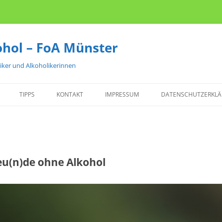
ohol – FoA Münster
liker und Alkoholikerinnen
TIPPS
KONTAKT
IMPRESSUM
DATENSCHUTZERKL
ANLAUFSTELLEN
FILME
LITERATUR
eu(n)de ohne Alkohol