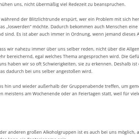
mühen uns, nicht übermäßig viel Redezeit zu beanspruchen.
während der Blitzlichtrunde erspürt, wer ein Problem mit sich h
etwas „loswerden“ möchte. Dadurch bekommen auch Menschen eine
nd sind. Es ist aber auch immer in Ordnung, wenn jemand dieses 
 dass wir nahezu immer über uns selber reden, nicht über die Allgem
hr bereichernd, egal welches Thema angesprochen wird. Die Gefü
 uns haben wir so oft Schwierigkeiten, sie zu erkennen. Deshalb ist 
 dadurch bei uns selber angestoßen wird.
uns hin und wieder außerhalb der Gruppenabende treffen, um ge
nden meistens am Wochenende oder an Feiertagen statt, weil für vi
der anderen großen Alkoholgruppen ist es auch bei uns möglich,